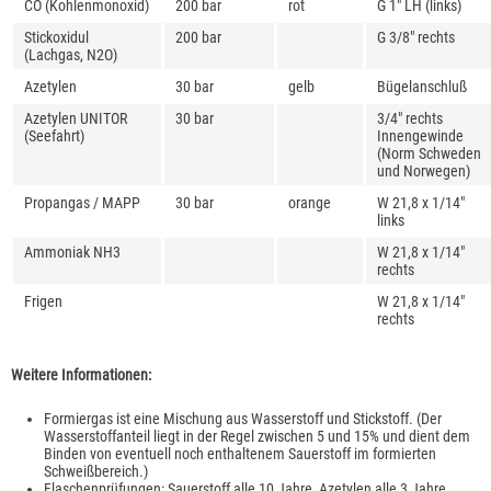
CO (Kohlenmonoxid)
200 bar
rot
G 1" LH (links)
Stickoxidul
200 bar
G 3/8" rechts
(Lachgas, N2O)
Azetylen
30 bar
gelb
Bügelanschluß
Azetylen UNITOR
30 bar
3/4" rechts
(Seefahrt)
Innengewinde
(Norm Schweden
und Norwegen)
Propangas / MAPP
30 bar
orange
W 21,8 x 1/14"
links
Ammoniak NH3
W 21,8 x 1/14"
rechts
Frigen
W 21,8 x 1/14"
rechts
Weitere Informationen:
Formiergas ist eine Mischung aus Wasserstoff und Stickstoff. (Der
Wasserstoffanteil liegt in der Regel zwischen 5 und 15% und dient dem
Binden von eventuell noch enthaltenem Sauerstoff im formierten
Schweißbereich.)
Flaschenprüfungen: Sauerstoff alle 10 Jahre, Azetylen alle 3 Jahre.