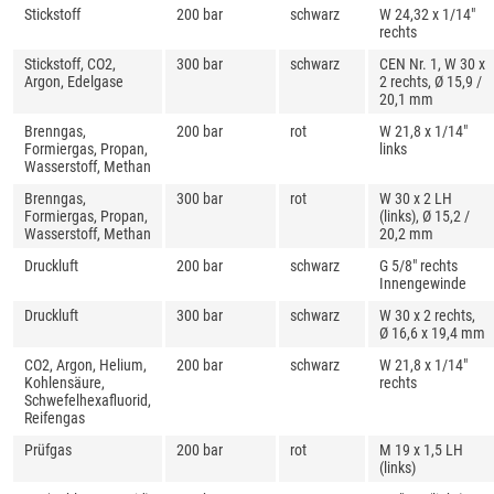
Stickstoff
200 bar
schwarz
W 24,32 x 1/14"
rechts
Stickstoff, CO2,
300 bar
schwarz
CEN Nr. 1, W 30 x
Argon, Edelgase
2 rechts, Ø 15,9 /
20,1 mm
Brenngas,
200 bar
rot
W 21,8 x 1/14"
Formiergas, Propan,
links
Wasserstoff, Methan
Brenngas,
300 bar
rot
W 30 x 2 LH
Formiergas, Propan,
(links), Ø 15,2 /
Wasserstoff, Methan
20,2 mm
Druckluft
200 bar
schwarz
G 5/8" rechts
Innengewinde
Druckluft
300 bar
schwarz
W 30 x 2 rechts,
Ø 16,6 x 19,4 mm
CO2, Argon, Helium,
200 bar
schwarz
W 21,8 x 1/14"
Kohlensäure,
rechts
Schwefelhexafluorid,
Reifengas
Prüfgas
200 bar
rot
M 19 x 1,5 LH
(links)