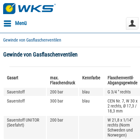
Menü
Gewinde von Gasflaschenventilen
Gewinde von Gasflaschenventilen
Gasart
max.
Kennfarbe
Flaschenventil-
Flaschendruck
Abgangsgewinde
Sauerstoff
200 bar
blau
G 3/4 " rechts
Sauerstoff
300 bar
blau
CEN Nr. 7, W 30 x
2 rechts, Ø 17,3 /
18,3 mm
Sauerstoff UNITOR
200 bar
W 21,8 x 1/14"
(Seefahrt)
rechts (Norm
Schweden und
Norwegen)